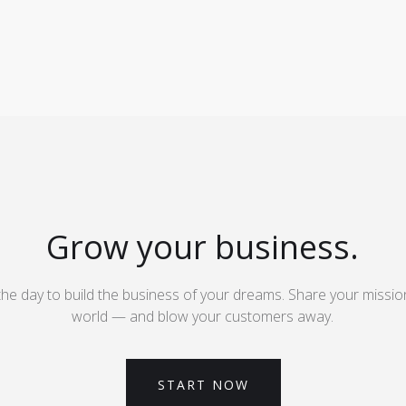
Grow your business.
the day to build the business of your dreams. Share your missio
world — and blow your customers away.
START NOW