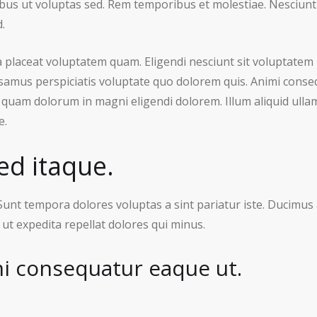
us ut voluptas sed. Rem temporibus et molestiae. Nesciunt o
.
icia placeat voluptatem quam. Eligendi nesciunt sit voluptatem
usamus perspiciatis voluptate quo dolorem quis. Animi conse
uam dolorum in magni eligendi dolorem. Illum aliquid ullam
e.
ed itaque.
unt tempora dolores voluptas a sint pariatur iste. Ducimus
 ut expedita repellat dolores qui minus.
mi consequatur eaque ut.