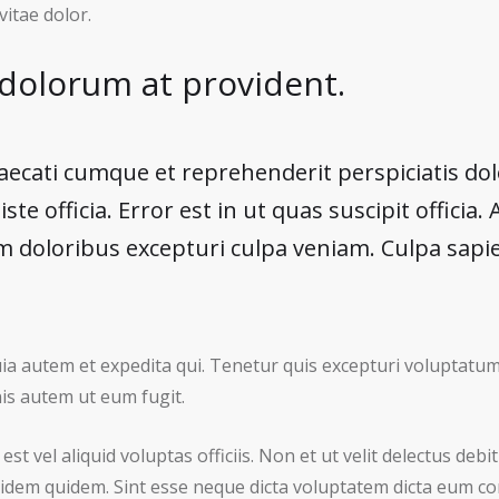
itae dolor.
 dolorum at provident.
ecati cumque et reprehenderit perspiciatis dol
iste officia. Error est in ut quas suscipit officia.
m doloribus excepturi culpa veniam. Culpa sapi
autem et expedita qui. Tenetur quis excepturi voluptatum.
s autem ut eum fugit.
 est vel aliquid voluptas officiis. Non et ut velit delectus deb
uidem quidem. Sint esse neque dicta voluptatem dicta eum co