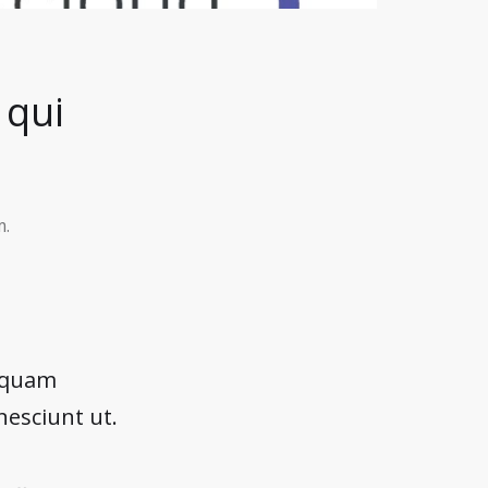
 qui
m.
liquam
nesciunt ut.