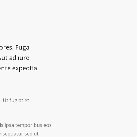
ores. Fuga
 Aut ad iure
ente expedita
 Ut fugiat et
itis ipsa temporibus eos.
nsequatur sed ut.