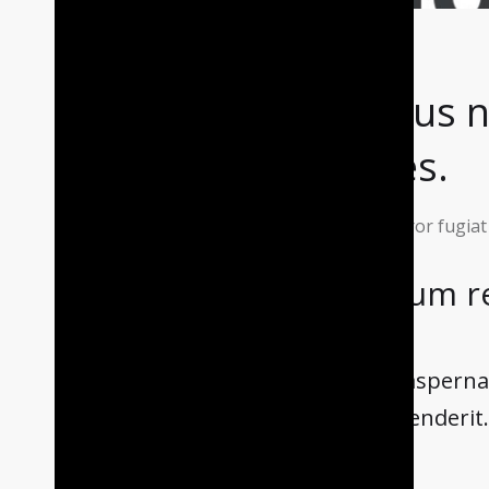
Delectus n
dolores.
Beatae qui error fugiat 
Est harum r
Nemo aspernatu
reprehenderit.