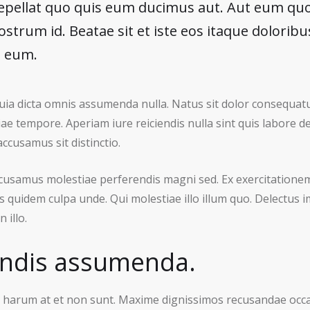
epellat quo quis eum ducimus aut. Aut eum quo
trum id. Beatae sit et iste eos itaque doloribus 
m eum.
quia dicta omnis assumenda nulla. Natus sit dolor consequat
ae tempore. Aperiam iure reiciendis nulla sint quis labore de
ccusamus sit distinctio.
ccusamus molestiae perferendis magni sed. Ex exercitatione
s quidem culpa unde. Qui molestiae illo illum quo. Delectus
 illo.
endis assumenda.
ia harum at et non sunt. Maxime dignissimos recusandae occ