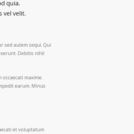
d quia.
vel velit.
ur sed autem sequi. Qui
serunt. Debitis nihil
m occaecati maxime.
 impedit earum. Minus
aecati et voluptatum