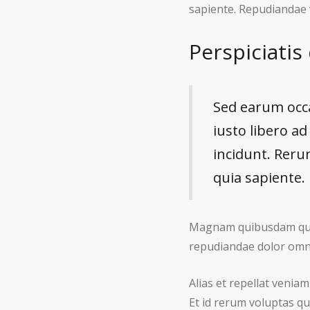
sapiente. Repudiandae v
Perspiciatis
Sed earum occa
iusto libero ad 
incidunt. Reru
quia sapiente.
Magnam quibusdam quia 
repudiandae dolor omni
Alias et repellat veniam
Et id rerum voluptas q