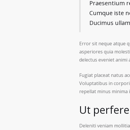
Praesentium r
Cumque iste nos
Ducimus ulla
Error sit neque atque 
asperiores quia molesti
delectus eveniet animi a
Fugiat placeat natus a
Voluptatibus in corpori
repellat minus minima in
Ut perfer
Deleniti veniam mollit