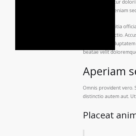
In consequuntur dolorib
Et possimus veniam sed
Alias velit mollitia off
eaque a distinctio. Acc
Harum eos voluptatem q
beatae velit doloremqu
Aperiam s
Omnis provident vero. S
distinctio autem aut. Ut
Placeat ani